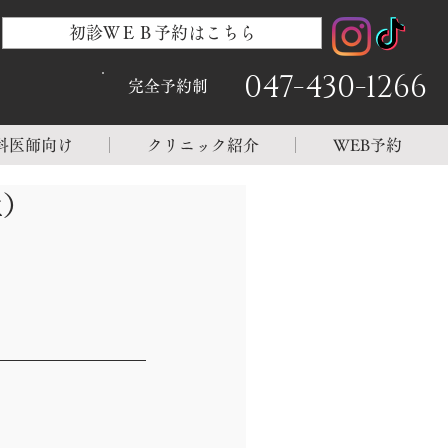
初診ＷＥＢ予約はこちら
047-430-1266
完全予約制
科医師向け
クリニック紹介
WEB予約
性）