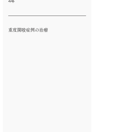
4年
重度開咬症例の治療