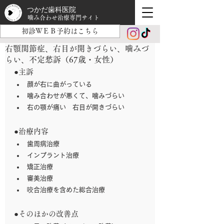
つかだ歯科医院
噛み合わせ治療専門サイト
初診ＷＥＢ予約はこちら
右顎関節症、右目が開きづらい、噛みづ
らい、不定愁訴（67歳・女性）
●主訴
顔が右に曲がっている
噛み合わせが悪くて、噛みづらい
右の顎が痛い　右目が開きづらい
●治療内容
歯周病治療
インプラント治療
矯正治療
審美治療
咬合治療を含めた総合治療
●そのほかの改善点